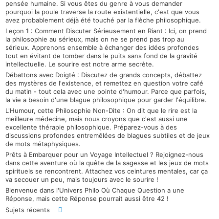
pensée humaine. Si vous êtes du genre à vous demander
pourquoi la poule traverse la route existentielle, c'est que vous
avez probablement déjà été touché par la flèche philosophique.
Leçon 1 : Comment Discuter Sérieusement en Riant : Ici, on prend
la philosophie au sérieux, mais on ne se prend pas trop au
sérieux. Apprenons ensemble à échanger des idées profondes
tout en évitant de tomber dans le puits sans fond de la gravité
intellectuelle. Le sourire est notre arme secrète.
Débattons avec Doigté : Discutez de grands concepts, débattez
des mystères de l'existence, et remettez en question votre café
du matin - tout cela avec une pointe d'humour. Parce que parfois,
la vie a besoin d'une blague philosophique pour garder l'équilibre.
L'Humour, cette Philosophie Non-Dite : On dit que le rire est la
meilleure médecine, mais nous croyons que c'est aussi une
excellente thérapie philosophique. Préparez-vous à des
discussions profondes entremêlées de blagues subtiles et de jeux
de mots métaphysiques.
Prêts à Embarquer pour un Voyage Intellectuel ? Rejoignez-nous
dans cette aventure où la quête de la sagesse et les jeux de mots
spirituels se rencontrent. Attachez vos ceintures mentales, car ça
va secouer un peu, mais toujours avec le sourire !
Bienvenue dans l'Univers Philo Où Chaque Question a une
Réponse, mais cette Réponse pourrait aussi être 42 !
Sujets récents